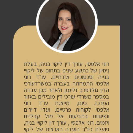
רוני
אלפסי
,
עורך
דין
ליקוי
בניה
,
בעלת
ניסיון
של
כתשע
שנים
בתחום
של
ליקויי
בנייה
וסכסוכים
אזרחיים
.
עו״ד
רוני
אלפסי
התמחתה
בעברה במשרדעורכי
הדין
גולדפרב
זליגמן
ולאחר
מכן
עבדה
במספר משרדי עורכי דין
מובילים
באזור
המרכז
.
כיום
,
מייצגת
עו"ד רוני
אלפסי
לקוחות
פרטיים, ועדי דיירים
ונציגויות
בתביעות
אל
מול
קבלנים
ויזמים
.
רוני
אלפסי
,
עורך
דין
ליקויי
בניה
,
פועלת
כיו"ר
הועדה
הארצית
של
ליקוי