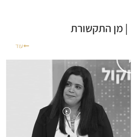
מן התקשורת
עוד
ה
ה
פ
פ
ע
ע
ל
ל