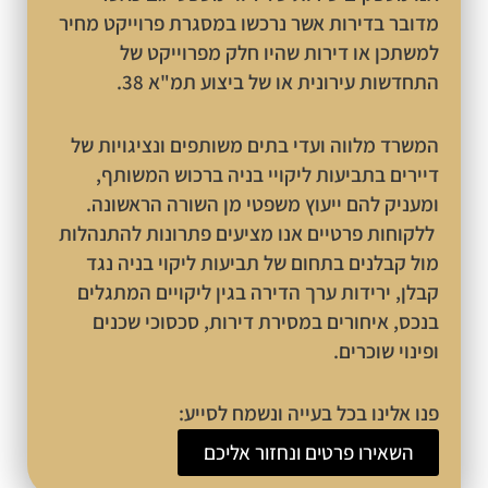
דובר בדירות אשר נרכשו במסגרת פרוייקט מחיר
משתכן או דירות שהיו חלק מפרוייקט של
תחדשות עירונית או של ביצוע תמ"א 38.
משרד מלווה ועדי בתים משותפים ונציגויות של
יירים בתביעות ליקויי בניה ברכוש המשותף,
מעניק להם ייעוץ משפטי מן השורה הראשונה.
לקוחות פרטיים אנו מציעים פתרונות להתנהלות
ול קבלנים בתחום של תביעות ליקוי בניה נגד
בלן, ירידות ערך הדירה בגין ליקויים המתגלים
נכס, איחורים במסירת דירות, סכסוכי שכנים
פינוי שוכרים.
נו אלינו בכל בעייה ונשמח לסייע:
השאירו פרטים ונחזור אליכם